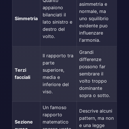
Quanto
asimmetria e
appaiono
normale, ma
bilanciati il
Simmetria
uno squilibrio
lato sinistro e
evidente puo
destro del
influenzare
volto.
l'armonia.
Grandi
Il rapporto tra
differenze
parte
possono far
Terzi
superiore,
sembrare il
facciali
media e
volto troppo
inferiore del
dominante
viso.
sopra o sotto.
Un famoso
Descrive alcuni
rapporto
pattern, ma non
Sezione
matematico
e una legge
aurea
spesso usato