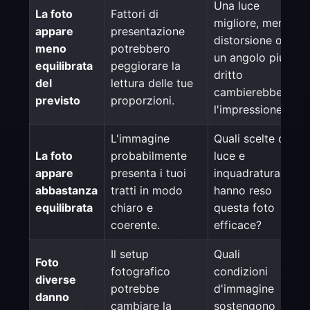
Una luce
La foto
Fattori di
migliore, meno
appare
presentazione
distorsione o
meno
potrebbero
un angolo piu
equilibrata
peggiorare la
dritto
del
lettura delle tue
cambierebbero
previsto
proporzioni.
l'impressione?
L'immagine
Quali scelte di
La foto
probabilmente
luce e
appare
presenta i tuoi
inquadratura
abbastanza
tratti in modo
hanno reso
equilibrata
chiaro e
questa foto
coerente.
efficace?
Il setup
Quali
Foto
fotografico
condizioni
diverse
potrebbe
d'immagine
danno
cambiare la
sostengono