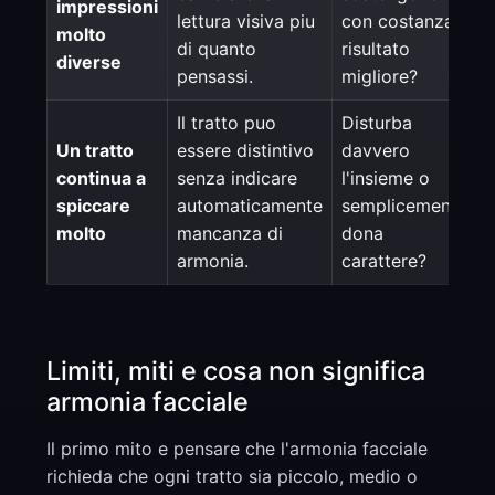
impressioni
lettura visiva piu
con costanza il
molto
di quanto
risultato
diverse
pensassi.
migliore?
Il tratto puo
Disturba
Un tratto
essere distintivo
davvero
continua a
senza indicare
l'insieme o
spiccare
automaticamente
semplicemente
molto
mancanza di
dona
armonia.
carattere?
Limiti, miti e cosa non significa
armonia facciale
Il primo mito e pensare che l'armonia facciale
richieda che ogni tratto sia piccolo, medio o