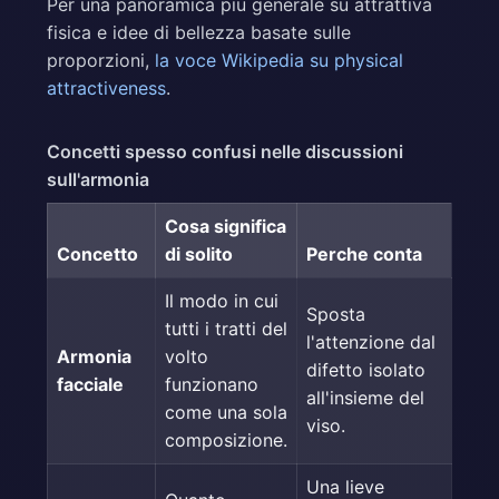
Per una panoramica piu generale su attrattiva
fisica e idee di bellezza basate sulle
proporzioni,
la voce Wikipedia su physical
attractiveness
.
Concetti spesso confusi nelle discussioni
sull'armonia
Cosa significa
Concetto
di solito
Perche conta
Il modo in cui
Sposta
tutti i tratti del
l'attenzione dal
Armonia
volto
difetto isolato
facciale
funzionano
all'insieme del
come una sola
viso.
composizione.
Una lieve