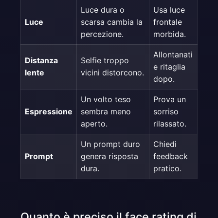
Luce dura o
Usa luce
Luce
scarsa cambia la
frontale
percezione.
morbida.
Allontanati
Distanza
Selfie troppo
e ritaglia
lente
vicini distorcono.
dopo.
Un volto teso
Prova un
Espressione
sembra meno
sorriso
aperto.
rilassato.
Un prompt duro
Chiedi
Prompt
genera risposta
feedback
dura.
pratico.
Quanto è preciso il face rating di