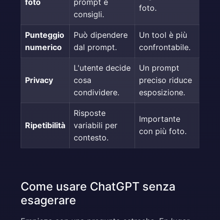
foto
prompt e
foto.
consigli.
Punteggio
Può dipendere
Un tool è più
numerico
dal prompt.
confrontabile.
L'utente decide
Un prompt
Privacy
cosa
preciso riduce
condividere.
esposizione.
Risposte
Importante
Ripetibilità
variabili per
con più foto.
contesto.
Come usare ChatGPT senza
esagerare