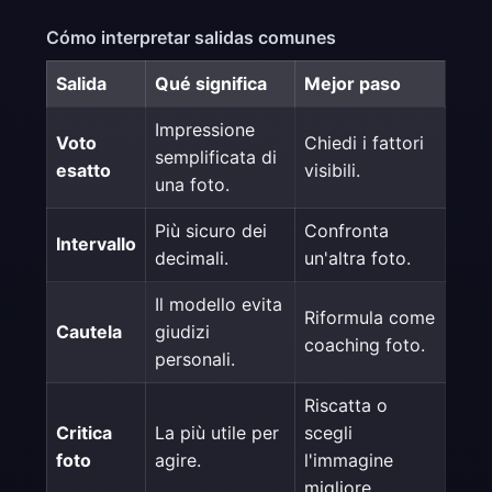
Cómo interpretar salidas comunes
Salida
Qué significa
Mejor paso
Impressione
Voto
Chiedi i fattori
semplificata di
esatto
visibili.
una foto.
Più sicuro dei
Confronta
Intervallo
decimali.
un'altra foto.
Il modello evita
Riformula come
Cautela
giudizi
coaching foto.
personali.
Riscatta o
Critica
La più utile per
scegli
foto
agire.
l'immagine
migliore.